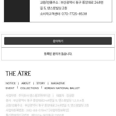
교환/반품주소 : 부산광역시 동구 중앙대로 248번
길 5, 댄스팜빌딩 2층
소비자고객센터: 070-7725-8538
문의하기
등록된 문의가 없습니다.
NOTICE
|
ABOUT
|
STORY
|
MAGAZINE
|
|
EVENT
COLLECTIONS
KOREAN NATIONAL BALLET
사업자명 : 주식회사 댄스팜코퍼레이션
|
대표자 : 김성준
본사 : 부산광역시 동구 중앙대로248번길 5, 댄스팜빌딩 1,2,3,4층
교환/반품주소 : 부산광역시 동구 중앙대로 248번길 5, 댄스팜빌딩 2층
사업자등록번호 : 382-88-01947
[사업자정보확인]
통신판매업신고번호 : 제2024-부산동구-1160호