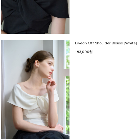
Liveah Off Shoulder Blouse [White]
183,000원