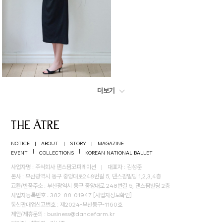
더보기
NOTICE
|
ABOUT
|
STORY
|
MAGAZINE
|
|
EVENT
COLLECTIONS
KOREAN NATIONAL BALLET
사업자명 : 주식회사 댄스팜코퍼레이션
|
대표자 : 김성준
본사 : 부산광역시 동구 중앙대로248번길 5, 댄스팜빌딩 1,2,3,4층
교환/반품주소 : 부산광역시 동구 중앙대로 248번길 5, 댄스팜빌딩 2층
사업자등록번호 : 382-88-01947
[사업자정보확인]
통신판매업신고번호 : 제2024-부산동구-1160호
제안/제휴문의 :
business@dancefarm.kr