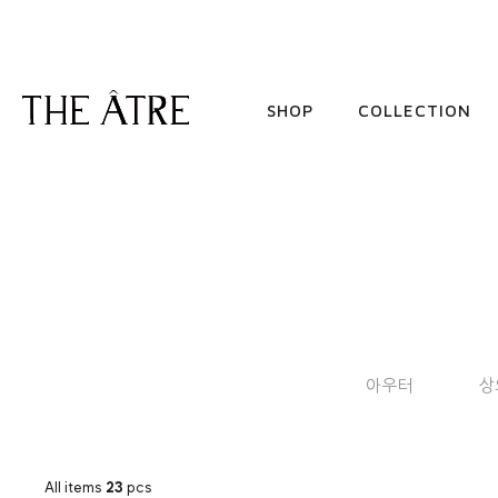
SHOP
COLLECTION
아우터
상
All items
23
pcs