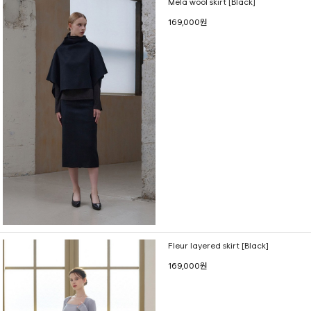
Mela wool skirt [Black]
169,000원
Fleur layered skirt [Black]
169,000원