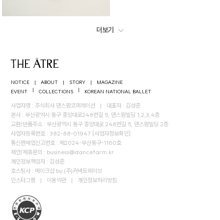
더보기
NOTICE
|
ABOUT
|
STORY
|
MAGAZINE
|
|
EVENT
COLLECTIONS
KOREAN NATIONAL BALLET
사업자명 : 주식회사 댄스팜코퍼레이션
|
대표자 : 김성준
본사 : 부산광역시 동구 중앙대로248번길 5, 댄스팜빌딩 1,2,3,4층
교환/반품주소 : 부산광역시 동구 중앙대로 248번길 5, 댄스팜빌딩 2층
사업자등록번호 : 382-88-01947
[사업자정보확인]
통신판매업신고번호 : 제2024-부산동구-1160호
제안/제휴문의 :
business@dancefarm.kr
개인정보책임자 : 김성준
호스팅사 : 메이크샵 by (주)커넥트웨이브
인스타그램
|
이용약관
|
개인정보처리방침