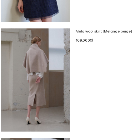
Mela wool skirt [Melange beige]
169,000원