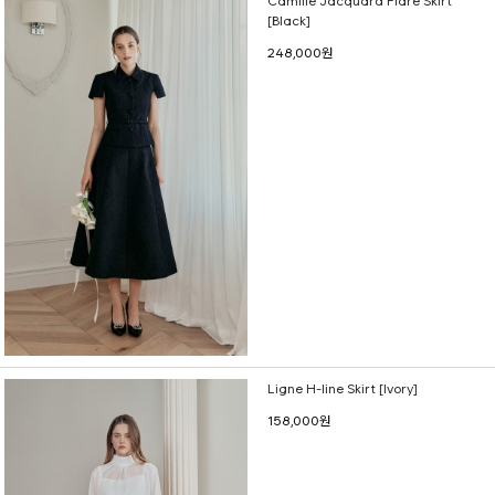
Camille Jacquard Flare Skirt
[Black]
248,000원
Ligne H-line Skirt [Ivory]
158,000원