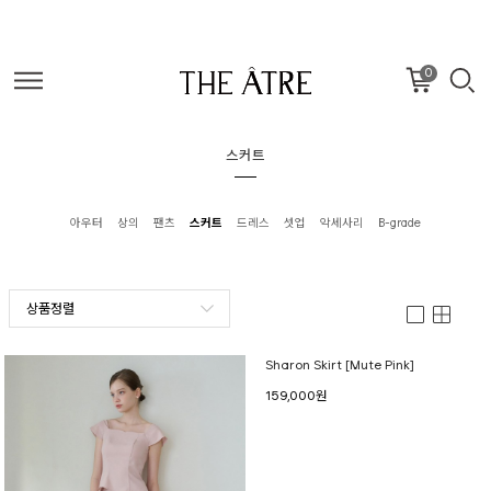
0
스커트
아우터
상의
팬츠
스커트
드레스
셋업
악세사리
B-grade
상품정렬
Sharon Skirt [Mute Pink]
159,000원