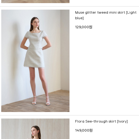
Muse glitter tweed mini skirt [Light
blue]
129,000원
Flora See-through skirt [Ivory]
149,000원