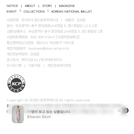
NOTICE
|
ABOUT
|
STORY
|
MAGAZINE
|
|
EVENT
COLLECTIONS
KOREAN NATIONAL BALLET
사업자명 : 주식회사 댄스팜코퍼레이션
|
대표자 : 김성준
본사 : 부산광역시 동구 중앙대로248번길 5, 댄스팜빌딩 1,2,3,4층
교환/반품주소 : 부산광역시 동구 중앙대로 248번길 5, 댄스팜빌딩 2층
사업자등록번호 : 382-88-01947
[사업자정보확인]
통신판매업신고번호 : 제2024-부산동구-1160호
제안/제휴문의 :
business@dancefarm.kr
개인정보책임자 : 김성준
호스팅사 : 메이크샵 by (주)커넥트웨이브
인스타그램
|
이용약관
|
개인정보처리방침
Copyright © (주)댄스팜코퍼레이션 All rights reserved.
본 사이트 내 모든 이미지 및 컨텐츠 등은 저작권법 제 4조의 의한 저작물로써 소유권은
(주)댄스팜코퍼레이션에게 있으며, 무단 도용시 법적인 제재를 받을 수 있습니다.