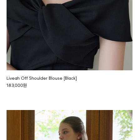
Liveah Off Shoulder Blouse [Black]
183,000원