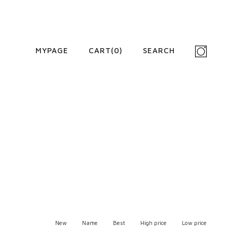
MYPAGE
CART(
0
)
SEARCH
New
Name
Best
High price
Low price