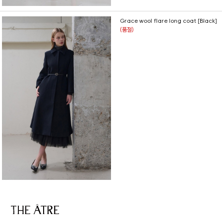
Grace wool flare long coat [Black]
(품절)