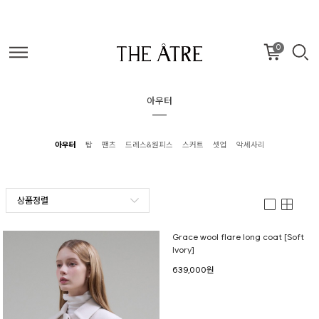
0
아우터
아우터
탑
팬츠
드레스&원피스
스커트
셋업
악세사리
상품정렬
Grace wool flare long coat [Soft
Ivory]
639,000원