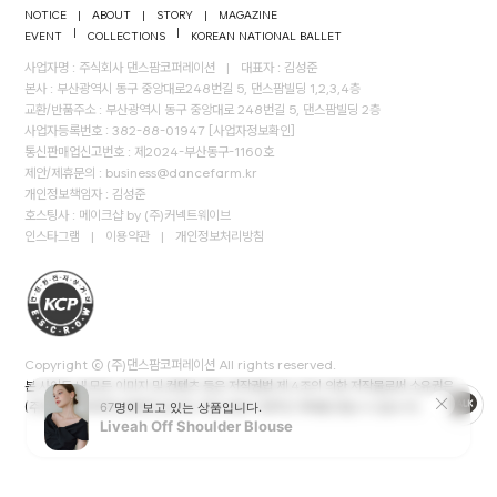
NOTICE
|
ABOUT
|
STORY
|
MAGAZINE
|
|
EVENT
COLLECTIONS
KOREAN NATIONAL BALLET
사업자명 : 주식회사 댄스팜코퍼레이션
|
대표자 : 김성준
본사 : 부산광역시 동구 중앙대로248번길 5, 댄스팜빌딩 1,2,3,4층
교환/반품주소 : 부산광역시 동구 중앙대로 248번길 5, 댄스팜빌딩 2층
사업자등록번호 : 382-88-01947
[사업자정보확인]
통신판매업신고번호 : 제2024-부산동구-1160호
제안/제휴문의 :
business@dancefarm.kr
개인정보책임자 : 김성준
호스팅사 : 메이크샵 by (주)커넥트웨이브
인스타그램
|
이용약관
|
개인정보처리방침
Copyright © (주)댄스팜코퍼레이션 All rights reserved.
본 사이트 내 모든 이미지 및 컨텐츠 등은 저작권법 제 4조의 의한 저작물로써 소유권은
(주)댄스팜코퍼레이션에게 있으며, 무단 도용시 법적인 제재를 받을 수 있습니다.