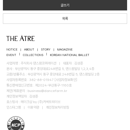
글쓰기
목록
NOTICE
|
ABOUT
|
STORY
|
MAGAZINE
|
|
EVENT
COLLECTIONS
KOREAN NATIONAL BALLET
사업자명 : 주식회사 댄스팜코퍼레이션
|
대표자 : 김성준
본사 : 부산광역시 동구 중앙대로248번길 5, 댄스팜빌딩 1,2,3,4층
교환/반품주소 : 부산광역시 동구 중앙대로 248번길 5, 댄스팜빌딩 2층
사업자등록번호 : 382-88-01947
[사업자정보확인]
통신판매업신고번호 : 제2024-부산동구-1160호
제안/제휴문의 :
business@dancefarm.kr
개인정보책임자 : 김성준
호스팅사 : 메이크샵 by (주)커넥트웨이브
인스타그램
|
이용약관
|
개인정보처리방침