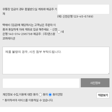
무통장 입금의 경우 환불받으실 계좌와 예금주 기
재
(예) 신한은행 123-45-6789)
택배비 (입금)에 해당하시는 고객님은 주문자 이
름과 동일하게 아래 계좌로 입금 해주세요. - 신한
네
은행 140-014-296738 예금주 : (주)댄스팜
코퍼레이션
사진첨부
개인정보 수집,이용에 대한 동의
동의
동의안함
약관보기
* 동의하셔야 서비스를 이용하실 수 있습니다.