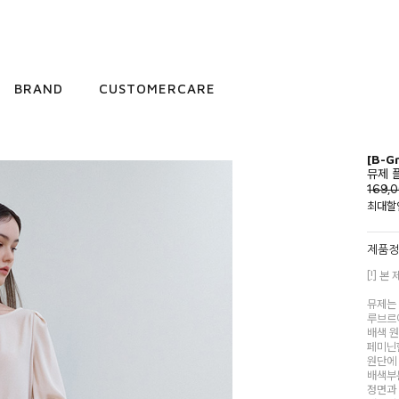
BRAND
CUSTOMERCARE
[B-G
뮤제 
169,
최대할
제품
[!] 
뮤제는
루브르
배색 
페미닌한
원단에
배색부
정면과