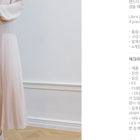
밴드리
걸을 
Libre
3 pi
- 춤을
- 구김
- 발목
- 4계
체크
- 제품
- 진한
- 밝은
니다.
- 미세
- 니트
이 있을
량이 
- 잘못
사에서
- 어두
니다.
면 쉽게