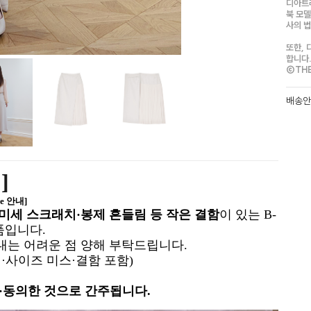
디아트
북 모델
사의 
또한, 
합니다
©THEA
배송
옵션
TOTA
!]
de 안내]
미세 스크래치·봉제 흔들림 등 작은 결함
이
있는
B-
제품입니다.
안내는 어려운 점 양해 부탁드립니다.
·사이즈 미스·결함 포함)
인·동의한 것으로 간주됩니다.