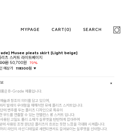
MYPAGE
CART(
0
)
SEARCH
rade] Musee pleats skirt [Light beige]
플리츠 스커트 라이트베이지
000원
50,700
원
70%
인 예상가
118300원
정보
본 제품은 B-Grade 제품입니다.
 예술과 창조의 의미를 담고 있으며,
에서 발레의 우아함을 재해석한 뮤제 플리츠 스커트입니다.
원단에 변주를 두는 플리츠 디자인으로 특유의
 무드를 연출할 수 있는 언밸런스 롱 스커트 입니다.
 사용된 고밀도 폴리 소재가 실루엣을 탄탄하게 잡아주며
분에 사용된 조젯 원단은 플리츠의 흐르는 듯한 느낌을 극대화 시켜줍니다.
 허리 라인의 사선 디테일로 세련되면서도 길어보이는 실루엣을 선사합니다.