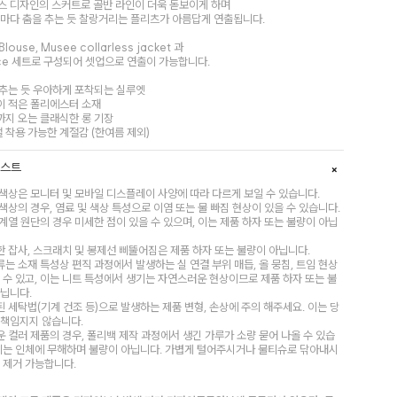
스 디자인의 스커트로 골반 라인이 더욱 돋보이게 하며
때마다 춤을 추는 듯 찰랑거리는 플리츠가 아름답게 연출됩니다.
 Blouse, Musee collarless jacket 과
ece 세트로 구성되어 셋업으로 연출이 가능합니다.
 추는 듯 우아하게 포착되는 실루엣
이 적은 폴리에스터 소재
까지 오는 클래식한 롱 기장
절 착용 가능한 계절감 (한여름 제외)
리스트
 색상은 모니터 및 모바일 디스플레이 사양에 따라 다르게 보일 수 있습니다.
 색상의 경우, 염료 및 색상 특성으로 이염 또는 물 빠짐 현상이 있을 수 있습니다.
 계열 원단의 경우 미세한 점이 있을 수 있으며, 이는 제품 하자 또는 불량이 아닙
한 잡사, 스크래치 및 봉제선 삐뚤어짐은 제품 하자 또는 불량이 아닙니다.
류는 소재 특성상 편직 과정에서 발생하는 실 연결 부위 매듭, 올 뭉침, 트임 현상
 수 있고, 이는 니트 특성에서 생기는 자연스러운 현상이므로 제품 하자 또는 불
아닙니다.
된 세탁법(기계 건조 등)으로 발생하는 제품 변형, 손상에 주의 해주세요. 이는 당
 책임지지 않습니다.
운 컬러 제품의 경우, 폴리백 제작 과정에서 생긴 가루가 소량 묻어 나올 수 있습
 이는 인체에 무해하며 불량이 아닙니다. 가볍게 털어주시거나 물티슈로 닦아내시
 제거 가능합니다.