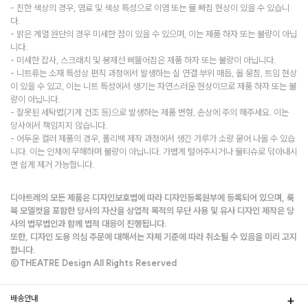
- 진한 색상의 경우, 염료 및 색상 특성으로 이염 또는 물 빠짐 현상이 있을 수 있습니
다.
- 밝은 계열 원단의 경우 미세한 점이 있을 수 있으며, 이는 제품 하자 또는 불량이 아닙
니다.
- 미세한 잡사, 스크래치 및 봉제선 삐뚤어짐은 제품 하자 또는 불량이 아닙니다.
- 니트류는 소재 특성상 편직 과정에서 발생하는 실 연결 부위 매듭, 올 뭉침, 트임 현상
이 있을 수 있고, 이는 니트 특성에서 생기는 자연스러운 현상이므로 제품 하자 또는 불
량이 아닙니다.
- 잘못된 세탁법(기계 건조 등)으로 발생하는 제품 변형, 손상에 주의 해주세요. 이는
당사에서 책임지지 않습니다.
- 어두운 컬러 제품의 경우, 폴리백 제작 과정에서 생긴 가루가 소량 묻어 나올 수 있습
니다. 이는 인체에 무해하며 불량이 아닙니다. 가볍게 털어주시거나 물티슈로 닦아내시
면 쉽게 제거 가능합니다.
디아트레의 모든 제품은 디자인보호법에 따라 디자인등록원부에 등록되어 있으며, 룩
북 모델컷을 포함한 당사의 자산을 상업적 목적의 무단 사용 및 유사 디자인 제작은 당
사의 법무법인과 함께 법적 대응이 진행됩니다.
또한, 디자인 도용 의심 주문에 대해서는 자체 기준에 따라 취소될 수 있음을 미리 고지
합니다.
©THEATRE Design All Rights Reserved
배송안내