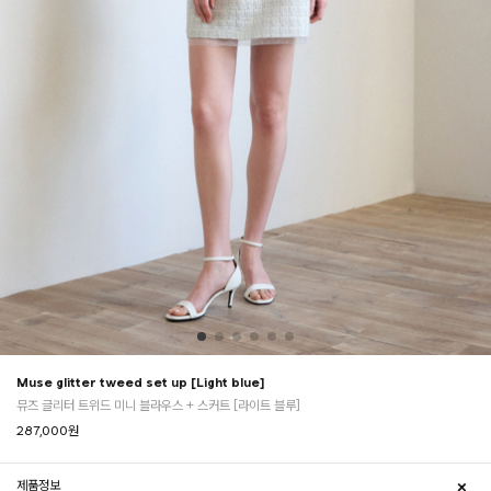
Muse glitter tweed set up [Light blue]
뮤즈 글리터 트위드 미니 블라우스 + 스커트 [라이트 블루]
287,000
원
제품정보