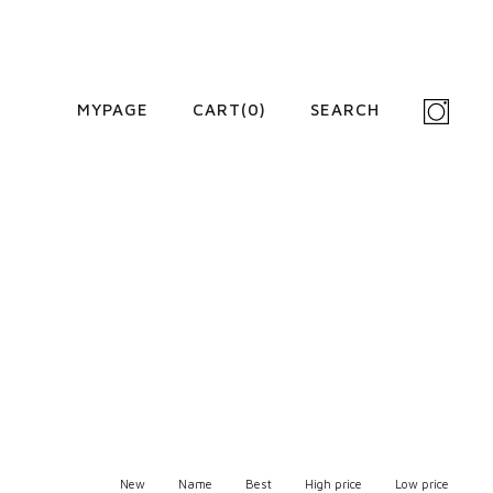
MYPAGE
CART(
0
)
SEARCH
New
Name
Best
High price
Low price