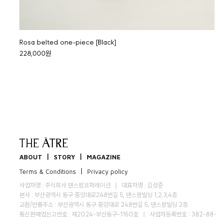
Rosa belted one-piece [Black]
228,000원
|
|
ABOUT
STORY
MAGAZINE
|
Terms & Conditions
Privacy policy
사업자명 : 주식회사 댄스팜코퍼레이션
|
대표자명 : 김성준
본사 : 부산광역시 동구 중앙대로248번길 5, 댄스팜빌딩 1,2,3,4층
교환/반품주소 : 부산광역시 동구 중앙대로 248번길 5, 댄스팜빌딩 2층
통신판매업신고번호 : 제2024-부산동구-1160호
|
사업자등록번호 : 382-88-