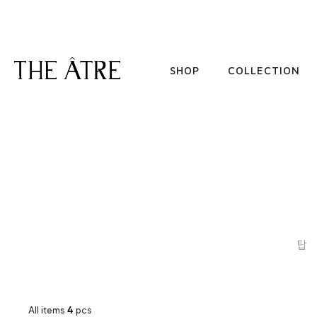
SHOP
COLLECTION
탑
All items
4
pcs