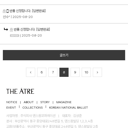
반품 신청합니다.
[답변완료]
선수*
| 2025-08-20
반품 신청합니다.
[답변완료]
| 2025-08-20
글쓰기
6
7
8
9
10
NOTICE
|
ABOUT
|
STORY
|
MAGAZINE
|
|
EVENT
COLLECTIONS
KOREAN NATIONAL BALLET
사업자명 : 주식회사 댄스팜코퍼레이션
|
대표자 : 김성준
본사 : 부산광역시 동구 중앙대로248번길 5, 댄스팜빌딩 1,2,3,4층
교환/반품주소 : 부산광역시 동구 중앙대로 248번길 5, 댄스팜빌딩 2층