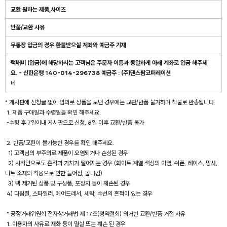
교환 원하는 제품,사이즈
반품/교환 사유
무통장 입금의 경우 환불받으실 계좌와 예금주 기재
택배비 (입금)에 해당하시는 고객님은 주문자 이름과 동일하게 아래 계좌로 입금 해주세
요. - 신한은행 140-014-296738 예금주 : (주)댄스팜코퍼레이션
네
* 게시판에 신청글 없이 임의로 상품을 보낸 경우에는 교환/반품 불가하며 착불로 반송됩니다.
1. 제품 구매일과 수령일을 확인 해주세요.
-수령 후 7일이내 게시판으로 신청, 8일 이후 교환/반품 불가
2. 반품/교환이 불가능한 경우를 확인 해주세요.
1) 고객님의 부주의로 제품이 오염되거나 손상된 경우
2) 시착만으로도 흔적과 가치가 떨어지는 경우 (화이트 계열 색상의 이염, 쉬폰, 레이스, 망사,
니트 소재의 착용으로 인한 늘어짐, 올나감)
3) 택 제거된 상품 및 구성품, 포장지 등이 훼손된 경우
4) 다림질, 스타일러, 에어드레서, 세탁, 수선의 흔적이 있는 경우
* 공정거래위원회 전자상거래법 제 17조(청약철회) 의거한 교환/반품 거절 사유
1. 이용자의 사유로 재화 등이 멸실 또는 훼손 된 경우