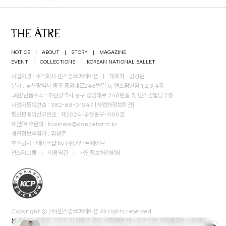
NOTICE
|
ABOUT
|
STORY
|
MAGAZINE
|
|
EVENT
COLLECTIONS
KOREAN NATIONAL BALLET
사업자명 : 주식회사 댄스팜코퍼레이션
|
대표자 : 김성준
본사 : 부산광역시 동구 중앙대로248번길 5, 댄스팜빌딩 1,2,3,4층
교환/반품주소 : 부산광역시 동구 중앙대로 248번길 5, 댄스팜빌딩 2층
사업자등록번호 : 382-88-01947
[사업자정보확인]
통신판매업신고번호 : 제2024-부산동구-1160호
제안/제휴문의 :
business@dancefarm.kr
개인정보책임자 : 김성준
호스팅사 : 메이크샵 by (주)커넥트웨이브
인스타그램
|
이용약관
|
개인정보처리방침
Copyright © (주)댄스팜코퍼레이션 All rights reserved.
본 사이트 내 모든 이미지 및 컨텐츠 등은 저작권법 제 4조의 의한 저작물로써 소유권은