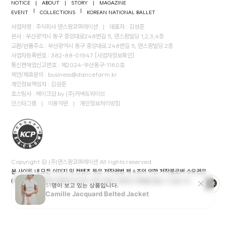
NOTICE
|
ABOUT
|
STORY
|
MAGAZINE
|
|
EVENT
COLLECTIONS
KOREAN NATIONAL BALLET
사업자명 : 주식회사 댄스팜코퍼레이션
|
대표자 : 김성준
본사 : 부산광역시 동구 중앙대로248번길 5, 댄스팜빌딩 1,2,3,4층
교환/반품주소 : 부산광역시 동구 중앙대로 248번길 5, 댄스팜빌딩 2층
사업자등록번호 : 382-88-01947
[사업자정보확인]
통신판매업신고번호 : 제2024-부산동구-1160호
제안/제휴문의 :
business@dancefarm.kr
개인정보책임자 : 김성준
호스팅사 : 메이크샵 by (주)커넥트웨이브
인스타그램
|
이용약관
|
개인정보처리방침
Copyright © (주)댄스팜코퍼레이션 All rights reserved.
본 사이트 내 모든 이미지 및 컨텐츠 등은 저작권법 제 4조의 의한 저작물로써 소유권은
(주)댄스팜코퍼레이션에게 있으며, 무단 도용시 법적인 제재를 받을 수 있습니다.